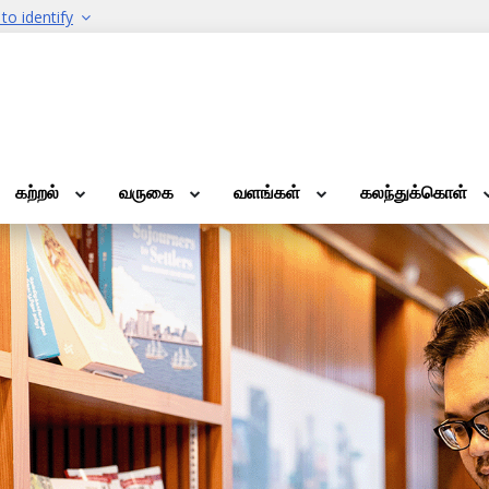
to identify
கற்றல்
வருகை
வளங்கள்
கலந்துக்கொள்