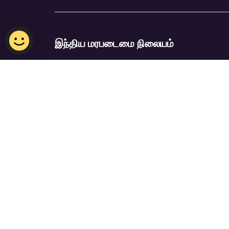
இந்திய மரபடைமை நிலையம்
மின்னஞ்சல்:
NHB_IHC@nhb.gov.sg
திறந்திருக்கும் நேரம்: செவ்வாய் – ஞாயிறு,
(திங்கட்கிழமைகளில் நிலையம் மூடப்பட்டிருக்கு
அஞ்சல் பட்டியலில் சேர