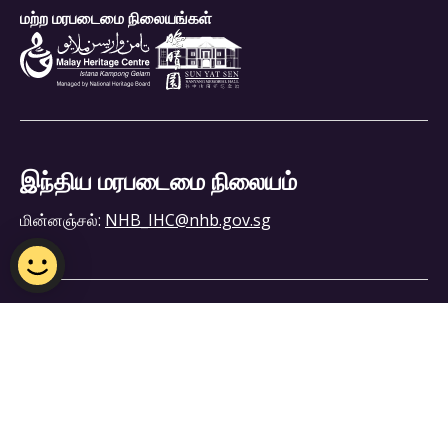
மற்ற மரபடைமை நிலையங்கள்
இந்திய மரபடைமை நிலையம்
மின்னஞ்சல்:
NHB_IHC@nhb.gov.sg
திறந்திருக்கும் நேரம்: செவ்வாய் – ஞாயிறு, காலை 10
முதல் மாலை 6 வரை (திங்கட்கிழமைகளில் நிலையம்
மூடப்பட்டிருக்கும்)
5 Campbell Lane, Singapore 209924