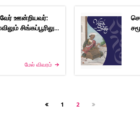
, வேர் ஊன்றியவர்:
சொ
ிலும் சிங்கப்பூரிலு
சம
...
மேல் விவரம்
1
2