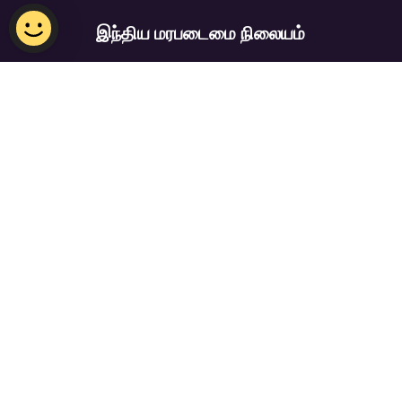
இந்திய மரபடைமை நிலையம்
மின்னஞ்சல்:
NHB_IHC@nhb.gov.sg
திறந்திருக்கும் நேரம்: செவ்வாய் – ஞாயிறு,
(திங்கட்கிழமைகளில் நிலையம் மூடப்பட்டிருக்கு
அஞ்சல் பட்டியலில் சேர